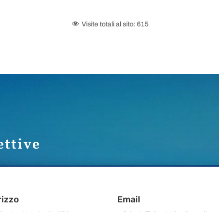
Visite totali al sito:
615
ettive
rizzo
Email
 Regina Margherita 5/bis
edizioniaffinitaelettive@gmail.co