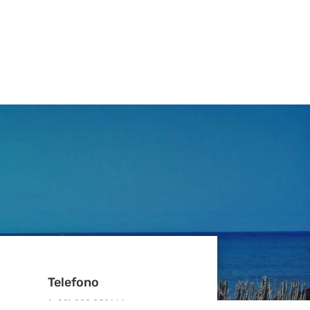
Telefono
m
(+39)
090 359444