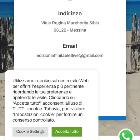
Indirizzo
Viale Regina Margherita 5/bis
98122 - Messina
Email
edizioniaffinitaelettive@gmail.com
Utilizziamo i cookie sul nostro sito Web
Telefono
per offrirti l'esperienza più pertinente
ricordando le tue preferenze e
(+39)
090 359444
ripetendo le visite. Cliccando su
"Accetta tutto", acconsenti all'uso di
+39 392 9802468
TUTTI i cookie. Tuttavia, puoi visitare
"Impostazioni cookie" per fornire un
consenso controllato.
Cookie Settings
Accetta tutto