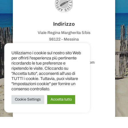
Indirizzo
Viale Regina Margherita 5/bis
98122 - Messina
Email
Utilizziamo i cookie sul nostro sito Web
per offrirti l'esperienza più pertinente
edizioniaffinitaelettive@gmail.com
ricordando le tue preferenze e
ripetendo le visite. Cliccando su
"Accetta tutto", acconsenti all'uso di
TUTTI i cookie. Tuttavia, puoi visitare
"Impostazioni cookie" per fornire un
consenso controllato.
Telefono
Cookie Settings
Accetta tutto
(+39)
090 359444
+39 392 9802468