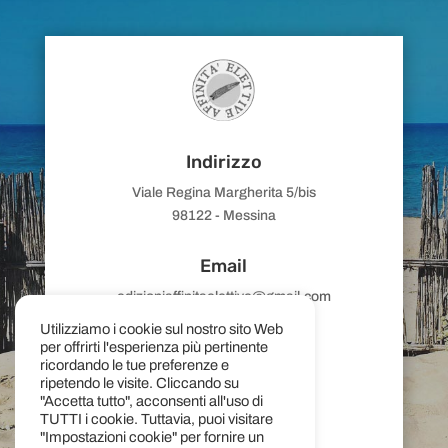
Indirizzo
Viale Regina Margherita 5/bis
98122 - Messina
Email
edizioniaffinitaelettive@gmail.com
Utilizziamo i cookie sul nostro sito Web
per offrirti l'esperienza più pertinente
ricordando le tue preferenze e
ripetendo le visite. Cliccando su
Telefono
"Accetta tutto", acconsenti all'uso di
TUTTI i cookie. Tuttavia, puoi visitare
(+39)
090 359444
"Impostazioni cookie" per fornire un