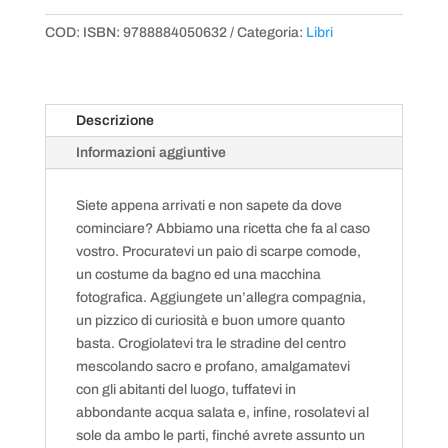
e
COD:
ISBN: 9788884050632
Categoria:
Libri
Naxos
quantità
Descrizione
Informazioni aggiuntive
Siete appena arrivati e non sapete da dove
cominciare? Abbiamo una ricetta che fa al caso
vostro. Procuratevi un paio di scarpe comode,
un costume da bagno ed una macchina
fotografica. Aggiungete un’allegra compagnia,
un pizzico di curiosità e buon umore quanto
basta. Crogiolatevi tra le stradine del centro
mescolando sacro e profano, amalgamatevi
con gli abitanti del luogo, tuffatevi in
abbondante acqua salata e, infine, rosolatevi al
sole da ambo le parti, finché avrete assunto un