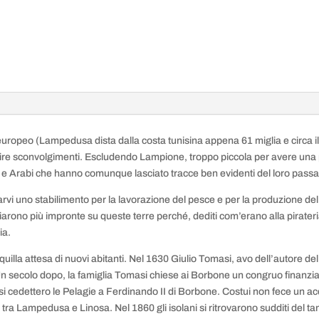
 europeo (Lampedusa dista dalla costa tunisina appena 61 miglia e circa il
subire sconvolgimenti. Escludendo Lampione, troppo piccola per avere un
i e Arabi che hanno comunque lasciato tracce ben evidenti del loro pass
i uno stabilimento per la lavorazione del pesce e per la produzione del
ciarono più impronte su queste terre perché, dediti com’erano alla pirate
ia.
quilla attesa di nuovi abitanti. Nel 1630 Giulio Tomasi, avo dell’autore de
 Un secolo dopo, la famiglia Tomasi chiese ai Borbone un congruo finanzi
 cedettero le Pelagie a Ferdinando II di Borbone. Costui non fece un acqu
 tra Lampedusa e Linosa. Nel 1860 gli isolani si ritrovarono sudditi del t