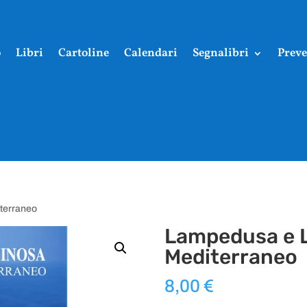
o
Libri
Cartoline
Calendari
Segnalibri
Preve
iterraneo
Lampedusa e Li
Mediterraneo
8,00
€