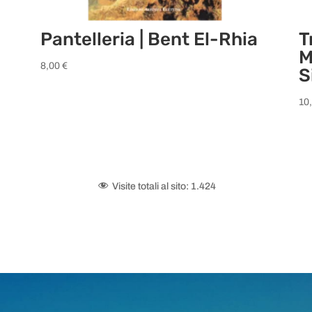
Pantelleria | Bent El-Rhia
T
M
8,00
€
S
10
Visite totali al sito:
1.424