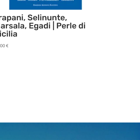
rapani, Selinunte,
arsala, Egadi | Perle di
icilia
,00
€