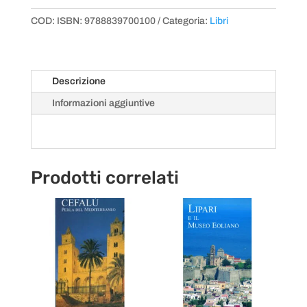
Selinunte,
COD:
ISBN: 9788839700100
Categoria:
Libri
Marsala,
Egadi
|
Perle
Descrizione
di
Informazioni aggiuntive
Sicilia
quantità
Prodotti correlati