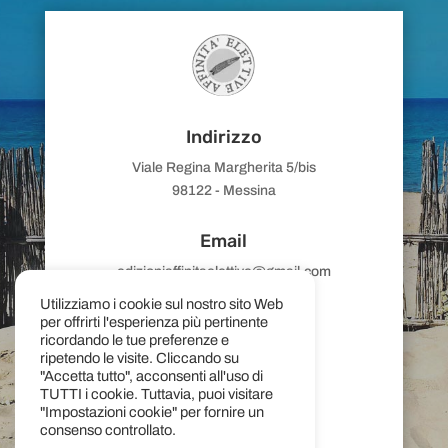
Indirizzo
Viale Regina Margherita 5/bis
98122 - Messina
Email
edizioniaffinitaelettive@gmail.com
Utilizziamo i cookie sul nostro sito Web
per offrirti l'esperienza più pertinente
ricordando le tue preferenze e
ripetendo le visite. Cliccando su
Telefono
"Accetta tutto", acconsenti all'uso di
TUTTI i cookie. Tuttavia, puoi visitare
(+39)
090 359444
"Impostazioni cookie" per fornire un
+39 392 9802468
consenso controllato.