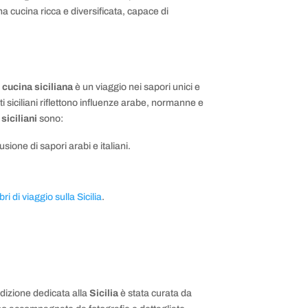
na cucina ricca e diversificata, capace di
a
cucina siciliana
è un viaggio nei sapori unici e
ti siciliani riflettono influenze arabe, normanne e
 siciliani
sono:
usione di sapori arabi e italiani.
ibri di viaggio sulla Sicilia
.
edizione dedicata alla
Sicilia
è stata curata da