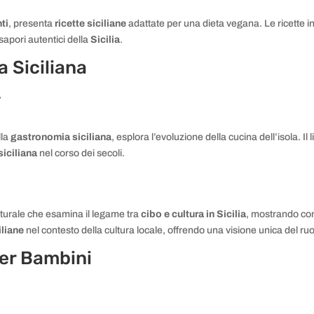
ti
, presenta
ricette siciliane
adattate per una dieta vegana. Le ricette in
sapori autentici della
Sicilia
.
a Siciliana
”
lla
gastronomia siciliana
, esplora l’evoluzione della cucina dell’isola. Il
siciliana
nel corso dei secoli.
lturale che esamina il legame tra
cibo e cultura in Sicilia
, mostrando come
iliane
nel contesto della cultura locale, offrendo una visione unica del ruol
per Bambini