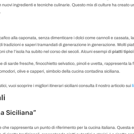
n nuovi ingredienti e tecniche culinarie. Questo mix di culture ha creato u
.
eccafico alla caponata, senza dimenticare i dolci come cannoli e cassata, l
 di tradizioni e saperi tramandati di generazione in generazione. Molti piat
ni che l’isola ha subito nel corso dei secoli. Alcuni esempi di
piatti tipici
e di sarde fresche, finocchietto selvatico, pinoli e uvetta, rappresenta la f
modori, olive e capperi, simbolo della cucina contadina siciliana.
tici, vuoi scoprire i migliori itinerari siciliani consulta il nostro articolo sui
l
li
a Siciliana”
tte che rappresenta un punto di riferimento per la cucina italiana. Questa 