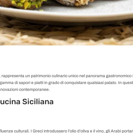
à, rappresenta un patrimonio culinario unico nel panorama gastronomico it
 gamma di sapori e piatti in grado di conquistare qualsiasi palato. In ques
e innovazioni contemporanee.
Cucina Siciliana
nfluenze culturali. I Greci introdussero l’olio d’oliva e il vino, gli Arabi p