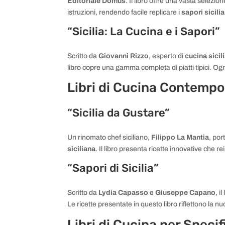
Editoriale Domus
. Il libro offre una vasta selezio
istruzioni, rendendo facile replicare i
sapori sicilia
“Sicilia: La Cucina e i Sapori”
Scritto da
Giovanni Rizzo
, esperto di
cucina sicil
libro copre una gamma completa di piatti tipici. Og
Libri di Cucina Contemp
“Sicilia da Gustare”
Un rinomato chef siciliano,
Filippo La Mantia
, por
siciliana
. Il libro presenta ricette innovative che re
“Sapori di Sicilia”
Scritto da
Lydia Capasso
e
Giuseppe Capano
, i
Le ricette presentate in questo libro riflettono la 
Libri di Cucina per Specifi