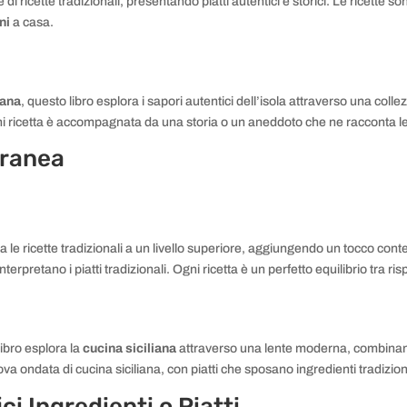
ne di ricette tradizionali, presentando piatti autentici e storici. Le ricett
ni
a casa.
iana
, questo libro esplora i sapori autentici dell’isola attraverso una collezio
ni ricetta è accompagnata da una storia o un aneddoto che ne racconta le 
oranea
ta le ricette tradizionali a un livello superiore, aggiungendo un tocco 
interpretano i piatti tradizionali. Ogni ricetta è un perfetto equilibrio tra r
l libro esplora la
cucina siciliana
attraverso una lente moderna, combinan
nuova ondata di cucina siciliana, con piatti che sposano ingredienti tradiz
ci Ingredienti o Piatti