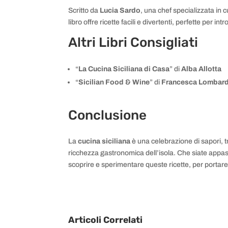
Scritto da
Lucia Sardo
, una chef specializzata in c
libro offre ricette facili e divertenti, perfette per in
Altri Libri Consigliati
“
La Cucina Siciliana di Casa
” di
Alba Allotta
“
Sicilian Food & Wine
” di
Francesca Lombar
Conclusione
La
cucina siciliana
è una celebrazione di sapori, tr
ricchezza gastronomica dell’isola. Che siate appassio
scoprire e sperimentare queste ricette, per portare 
Articoli Correlati