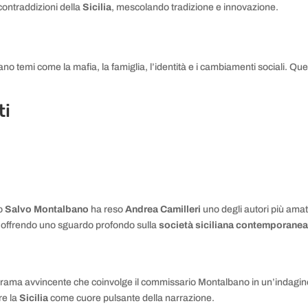
 contraddizioni della
Sicilia
, mescolando tradizione e innovazione.
o temi come la mafia, la famiglia, l’identità e i cambiamenti sociali. Quest
ti
io
Salvo
Montalbano
ha reso
Andrea Camilleri
uno degli autori più amati
a, offrendo uno sguardo profondo sulla
società siciliana contemporane
 trama avvincente che coinvolge il commissario Montalbano in un’indagi
re la
Sicilia
come cuore pulsante della narrazione.