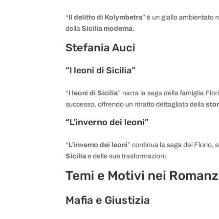
“
Il delitto di Kolymbetra
” è un giallo ambientato n
della
Sicilia moderna
.
Stefania Auci
“I leoni di Sicilia”
“
I leoni di Sicilia
” narra la saga della famiglia Flo
successo, offrendo un ritratto dettagliato della
stor
“L’inverno dei leoni”
“
L’inverno dei leoni
” continua la saga dei Florio, 
Sicilia
e delle sue trasformazioni.
Temi e Motivi nei Romanz
Mafia e Giustizia