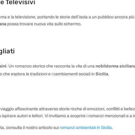
 Televisivi
nema e la televisione, portando le storie dell’isola a un pubblico ancora più
iana
possa trovare nuova vita sullo schermo.
liati
aini
: Un romanzo storico che racconta la vita di una
nobildonna sicilian
 che esplora le tradizioni e i cambiamenti sociali in
Sicilia
.
viaggio affascinante attraverso storie ricche di emozioni, conflitti e bell
spirare autori e lettori. Vi invitiamo a scoprire i romanzi menzionati e a
a, consulta il nostro articolo sui
romanzi ambientati in Sicilia
.