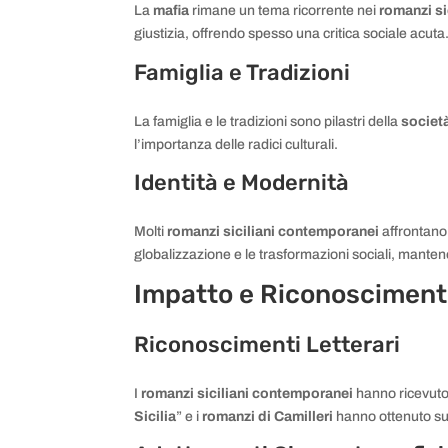
La
mafia
rimane un tema ricorrente nei
romanzi si
giustizia, offrendo spesso una critica sociale acuta
Famiglia e Tradizioni
La famiglia e le tradizioni sono pilastri della
società
l’importanza delle radici culturali.
Identità e Modernità
Molti
romanzi siciliani contemporanei
affrontano 
globalizzazione e le trasformazioni sociali, mantene
Impatto e Riconosciment
Riconoscimenti Letterari
I
romanzi siciliani contemporanei
hanno ricevuto 
Sicilia
” e i
romanzi di Camilleri
hanno ottenuto su