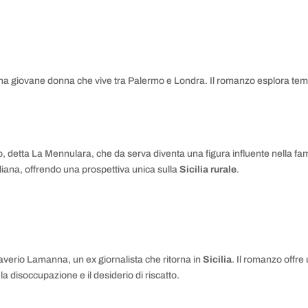
una giovane donna che vive tra Palermo e Londra. Il romanzo esplora temi 
llo, detta La Mennulara, che da serva diventa una figura influente nella fami
iliana, offrendo una prospettiva unica sulla
Sicilia rurale
.
averio Lamanna, un ex giornalista che ritorna in
Sicilia
. Il romanzo offre 
a disoccupazione e il desiderio di riscatto.