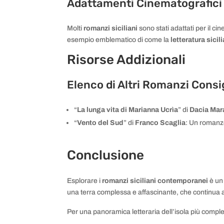
Adattamenti Cinematografici e
Molti
romanzi siciliani
sono stati adattati per il ci
esempio emblematico di come la
letteratura sicil
Risorse Addizionali
Elenco di Altri Romanzi Consig
“
La lunga vita di Marianna Ucrìa
” di
Dacia Mar
“
Vento del Sud
” di
Franco Scaglia
: Un romanzo
Conclusione
Esplorare i
romanzi siciliani contemporanei
è un 
una terra complessa e affascinante, che continua a i
Per una panoramica letteraria dell’isola più complet